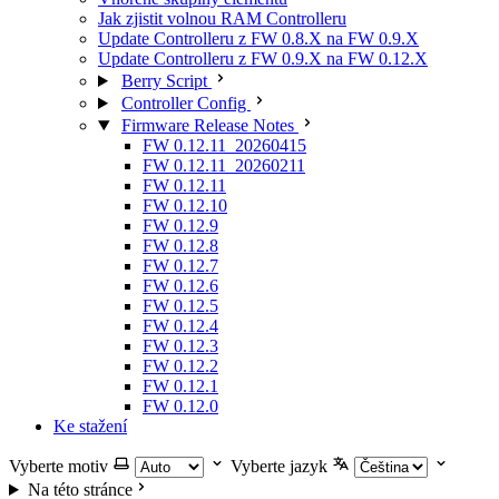
Jak zjistit volnou RAM Controlleru
Update Controlleru z FW 0.8.X na FW 0.9.X
Update Controlleru z FW 0.9.X na FW 0.12.X
Berry Script
Controller Config
Firmware Release Notes
FW 0.12.11_20260415
FW 0.12.11_20260211
FW 0.12.11
FW 0.12.10
FW 0.12.9
FW 0.12.8
FW 0.12.7
FW 0.12.6
FW 0.12.5
FW 0.12.4
FW 0.12.3
FW 0.12.2
FW 0.12.1
FW 0.12.0
Ke stažení
Vyberte motiv
Vyberte jazyk
Na této stránce