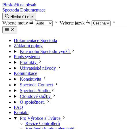
Přeskočit na obsah
Spectoda
Dokumentace
Hledat
Ctrl
K
Vyberte motiv
Vyberte jazyk
Dokumentace Spectoda
Základní pojmy
Kde mohu Spectodu využít
Popis systému
Produkty
Uživatelské návody
Komunikace
Konektivita
Spectoda Connect
Spectoda Studio
Cloudové služby
O společnosti
FAQ
Kontakt
Pro Výrobce a Tvůrce
Revize Controllerů
Vnořené skupiny elementů