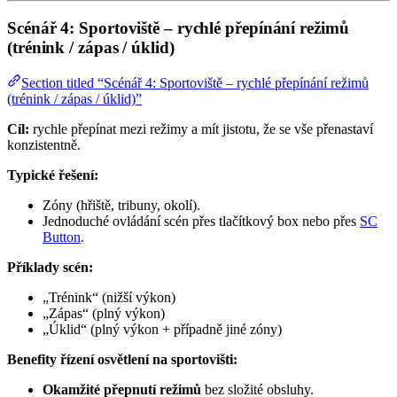
Scénář 4: Sportoviště – rychlé přepínání režimů
(trénink / zápas / úklid)
Section titled “Scénář 4: Sportoviště – rychlé přepínání režimů
(trénink / zápas / úklid)”
Cíl:
rychle přepínat mezi režimy a mít jistotu, že se vše přenastaví
konzistentně.
Typické řešení:
Zóny (hřiště, tribuny, okolí).
Jednoduché ovládání scén přes tlačítkový box nebo přes
SC
Button
.
Příklady scén:
„Trénink“ (nižší výkon)
„Zápas“ (plný výkon)
„Úklid“ (plný výkon + případně jiné zóny)
Benefity řízení osvětlení na sportovišti:
Okamžité přepnutí režimů
bez složité obsluhy.