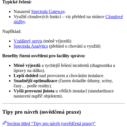
Typické řešení:
Nasazení
Spectoda Gateway
.
Využití cloudových funkcí – viz přehled na stránce
Cloudové
služby
.
Například:
Vzdálený servis
(méně výjezdů)
Spectoda Analytics
(přehled o chování a využití)
Benefity řízení osvětlení pro facility správu:
Méně výjezdů
a rychlejší řešení incidentů (diagnostika a
úpravy na dálku).
Lepší dohled
nad provozem a chováním instalace.
Snadnější optimalizace
(časem doladíte útlumy, scény,
časy… podle reality).
Vyšší provozní jistota
u větších instalací (standardizace
nastavení napříč objektem).
Tipy pro návrh (osvědčená praxe)
Section titled “Tipy pro návrh (osvědčená praxe)”