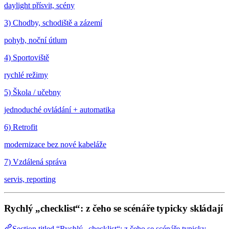
daylight přísvit, scény
3) Chodby, schodiště a zázemí
pohyb, noční útlum
4) Sportoviště
rychlé režimy
5) Škola / učebny
jednoduché ovládání + automatika
6) Retrofit
modernizace bez nové kabeláže
7) Vzdálená správa
servis, reporting
Rychlý „checklist“: z čeho se scénáře typicky skládají
Section titled “Rychlý „checklist“: z čeho se scénáře typicky