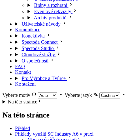
Brány a rozhraní
Eventové rekvizity
Archiv produktů
Uživatelské návody
Komunikace
Konektivita
Spectoda Connect
Spectoda Studio
Cloudové služby
O společnosti
FAQ
Kontakt
Pro Výrobce a Tvůrce
Ke stažení
Vyberte motiv
Vyberte jazyk
Na této stránce
Na této stránce
Přehled
Příklady využití SC Industry A6 v praxi
Mapa scénářů (rozcestník)