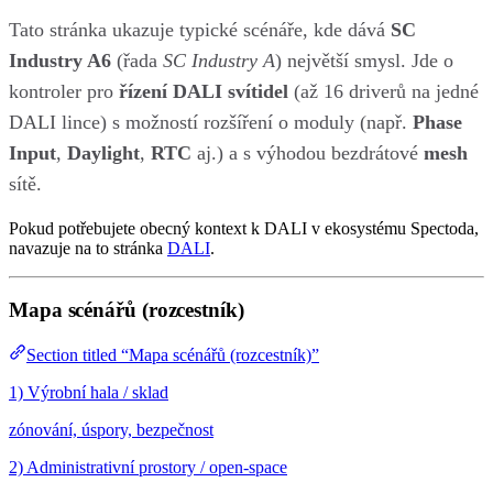
Tato stránka ukazuje typické scénáře, kde dává
SC
Industry A6
(řada
SC Industry A
) největší smysl. Jde o
kontroler pro
řízení DALI svítidel
(až 16 driverů na jedné
DALI lince) s možností rozšíření o moduly (např.
Phase
Input
,
Daylight
,
RTC
aj.) a s výhodou bezdrátové
mesh
sítě.
Pokud potřebujete obecný kontext k DALI v ekosystému Spectoda,
navazuje na to stránka
DALI
.
Mapa scénářů (rozcestník)
Section titled “Mapa scénářů (rozcestník)”
1) Výrobní hala / sklad
zónování, úspory, bezpečnost
2) Administrativní prostory / open-space