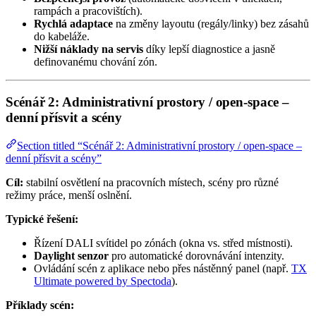
rampách a pracovištích).
Rychlá adaptace
na změny layoutu (regály/linky) bez zásahů
do kabeláže.
Nižší náklady na servis
díky lepší diagnostice a jasně
definovanému chování zón.
Scénář 2: Administrativní prostory / open-space –
denní přísvit a scény
Section titled “Scénář 2: Administrativní prostory / open-space –
denní přísvit a scény”
Cíl:
stabilní osvětlení na pracovních místech, scény pro různé
režimy práce, menší oslnění.
Typické řešení:
Řízení DALI svítidel po zónách (okna vs. střed místnosti).
Daylight senzor
pro automatické dorovnávání intenzity.
Ovládání scén z aplikace nebo přes nástěnný panel (např.
TX
Ultimate powered by Spectoda
).
Příklady scén: