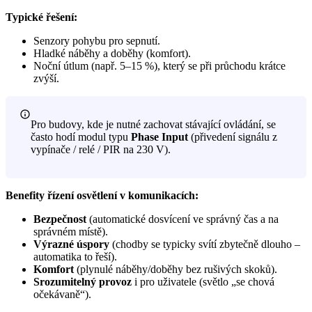
Typické řešení:
Senzory pohybu pro sepnutí.
Hladké náběhy a doběhy (komfort).
Noční útlum (např. 5–15 %), který se při průchodu krátce
zvýší.
Pro budovy, kde je nutné zachovat stávající ovládání, se
často hodí modul typu
Phase Input
(přivedení signálu z
vypínače / relé / PIR na 230 V).
Benefity řízení osvětlení v komunikacích:
Bezpečnost
(automatické dosvícení ve správný čas a na
správném místě).
Výrazné úspory
(chodby se typicky svítí zbytečně dlouho –
automatika to řeší).
Komfort
(plynulé náběhy/doběhy bez rušivých skoků).
Srozumitelný provoz
i pro uživatele (světlo „se chová
očekávaně“).