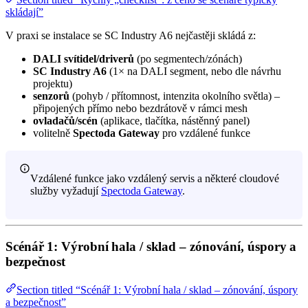
skládají”
V praxi se instalace se SC Industry A6 nejčastěji skládá z:
DALI svítidel/driverů
(po segmentech/zónách)
SC Industry A6
(1× na DALI segment, nebo dle návrhu
projektu)
senzorů
(pohyb / přítomnost, intenzita okolního světla) –
připojených přímo nebo bezdrátově v rámci mesh
ovladačů/scén
(aplikace, tlačítka, nástěnný panel)
volitelně
Spectoda Gateway
pro vzdálené funkce
Vzdálené funkce jako vzdálený servis a některé cloudové
služby vyžadují
Spectoda Gateway
.
Scénář 1: Výrobní hala / sklad – zónování, úspory a
bezpečnost
Section titled “Scénář 1: Výrobní hala / sklad – zónování, úspory
a bezpečnost”