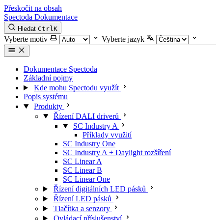
Přeskočit na obsah
Spectoda
Dokumentace
Hledat
Ctrl
K
Vyberte motiv
Vyberte jazyk
Dokumentace Spectoda
Základní pojmy
Kde mohu Spectodu využít
Popis systému
Produkty
Řízení DALI driverů
SC Industry A
Příklady využití
SC Industry One
SC Industry A + Daylight rozšíření
SC Linear A
SC Linear B
SC Linear One
Řízení digitálních LED pásků
Řízení LED pásků
Tlačítka a senzory
Ovládací příslušenství