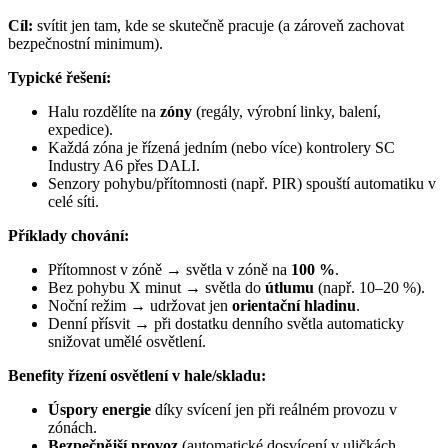
Cíl:
svítit jen tam, kde se skutečně pracuje (a zároveň zachovat
bezpečnostní minimum).
Typické řešení:
Halu rozdělíte na
zóny
(regály, výrobní linky, balení,
expedice).
Každá zóna je řízená jedním (nebo více) kontrolery SC
Industry A6 přes DALI.
Senzory pohybu/přítomnosti (např. PIR) spouští automatiku v
celé síti.
Příklady chování:
Přítomnost v zóně → světla v zóně na
100 %
.
Bez pohybu X minut → světla do
útlumu
(např. 10–20 %).
Noční režim → udržovat jen
orientační hladinu
.
Denní přísvit → při dostatku denního světla automaticky
snižovat umělé osvětlení.
Benefity řízení osvětlení v hale/skladu:
Úspory energie
díky svícení jen při reálném provozu v
zónách.
Bezpečnější provoz
(automatické dosvícení v uličkách,