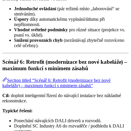
Jednoduché ovládání
(pár režimů místo „laborování“ se
stmíváním).
Úspory
díky automatickému vypínání/útlumu při
nepřítomnosti.
Vhodné světelné podmínky
pro různé situace (projekce vs.
psaní vs. úklid).
Snížení provozních chyb
(nezůstávají zbytečně rozsvíceno
celé učebny).
Scénář 6: Retrofit (modernizace bez nové kabeláže) –
maximum funkcí s minimem zásahů
Section titled “Scénář 6: Retrofit (modernizace bez nové
kabeláže) – maximum funkcí s minimem zásahů”
Cíl:
doplnit inteligentní řízení do stávající instalace bez nákladné
rekonstrukce.
Typické řešení:
Ponechání stávajících DALI driverů a rozvodů.
Doplnění SC Industry A6 do rozvaděče / podhledu k DALI