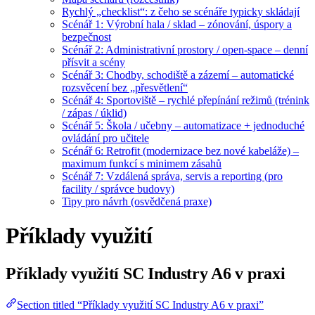
Rychlý „checklist“: z čeho se scénáře typicky skládají
Scénář 1: Výrobní hala / sklad – zónování, úspory a
bezpečnost
Scénář 2: Administrativní prostory / open-space – denní
přísvit a scény
Scénář 3: Chodby, schodiště a zázemí – automatické
rozsvěcení bez „přesvětlení“
Scénář 4: Sportoviště – rychlé přepínání režimů (trénink
/ zápas / úklid)
Scénář 5: Škola / učebny – automatizace + jednoduché
ovládání pro učitele
Scénář 6: Retrofit (modernizace bez nové kabeláže) –
maximum funkcí s minimem zásahů
Scénář 7: Vzdálená správa, servis a reporting (pro
facility / správce budovy)
Tipy pro návrh (osvědčená praxe)
Příklady využití
Příklady využití SC Industry A6 v praxi
Section titled “Příklady využití SC Industry A6 v praxi”