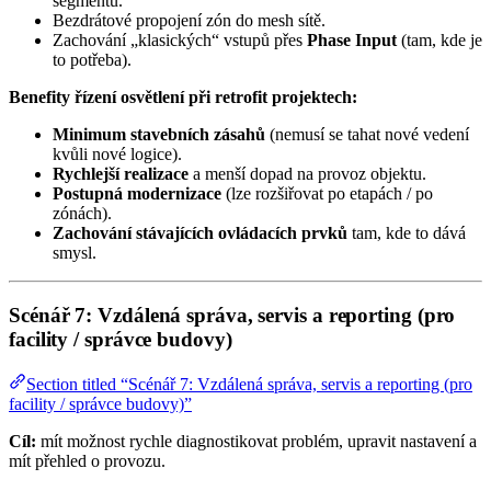
segmentu.
Bezdrátové propojení zón do mesh sítě.
Zachování „klasických“ vstupů přes
Phase Input
(tam, kde je
to potřeba).
Benefity řízení osvětlení při retrofit projektech:
Minimum stavebních zásahů
(nemusí se tahat nové vedení
kvůli nové logice).
Rychlejší realizace
a menší dopad na provoz objektu.
Postupná modernizace
(lze rozšiřovat po etapách / po
zónách).
Zachování stávajících ovládacích prvků
tam, kde to dává
smysl.
Scénář 7: Vzdálená správa, servis a reporting (pro
facility / správce budovy)
Section titled “Scénář 7: Vzdálená správa, servis a reporting (pro
facility / správce budovy)”
Cíl:
mít možnost rychle diagnostikovat problém, upravit nastavení a
mít přehled o provozu.