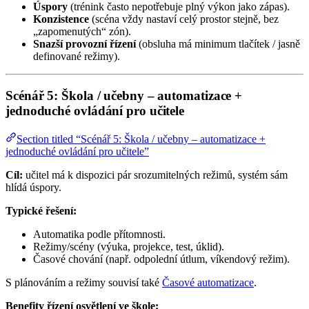
Úspory
(trénink často nepotřebuje plný výkon jako zápas).
Konzistence
(scéna vždy nastaví celý prostor stejně, bez
„zapomenutých“ zón).
Snazší provozní řízení
(obsluha má minimum tlačítek / jasně
definované režimy).
Scénář 5: Škola / učebny – automatizace +
jednoduché ovládání pro učitele
Section titled “Scénář 5: Škola / učebny – automatizace +
jednoduché ovládání pro učitele”
Cíl:
učitel má k dispozici pár srozumitelných režimů, systém sám
hlídá úspory.
Typické řešení:
Automatika podle přítomnosti.
Režimy/scény (výuka, projekce, test, úklid).
Časové chování (např. odpolední útlum, víkendový režim).
S plánováním a režimy souvisí také
Časové automatizace
.
Benefity řízení osvětlení ve škole: