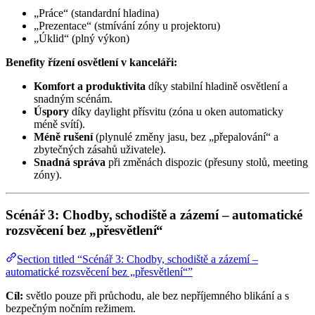
„Práce“ (standardní hladina)
„Prezentace“ (stmívání zóny u projektoru)
„Úklid“ (plný výkon)
Benefity řízení osvětlení v kanceláři:
Komfort a produktivita
díky stabilní hladině osvětlení a
snadným scénám.
Úspory
díky daylight přísvitu (zóna u oken automaticky
méně svítí).
Méně rušení
(plynulé změny jasu, bez „přepalování“ a
zbytečných zásahů uživatele).
Snadná správa
při změnách dispozic (přesuny stolů, meeting
zóny).
Scénář 3: Chodby, schodiště a zázemí – automatické
rozsvěcení bez „přesvětlení“
Section titled “Scénář 3: Chodby, schodiště a zázemí –
automatické rozsvěcení bez „přesvětlení“”
Cíl:
světlo pouze při průchodu, ale bez nepříjemného blikání a s
bezpečným nočním režimem.