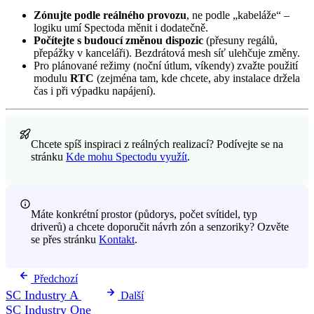
Zónujte podle reálného provozu
, ne podle „kabeláže“ –
logiku umí Spectoda měnit i dodatečně.
Počítejte s budoucí změnou dispozic
(přesuny regálů,
přepážky v kanceláři). Bezdrátová mesh síť ulehčuje změny.
Pro plánované režimy (noční útlum, víkendy) zvažte použití
modulu
RTC
(zejména tam, kde chcete, aby instalace držela
čas i při výpadku napájení).
Chcete spíš inspiraci z reálných realizací? Podívejte se na
stránku
Kde mohu Spectodu využít
.
Máte konkrétní prostor (půdorys, počet svítidel, typ
driverů) a chcete doporučit návrh zón a senzoriky? Ozvěte
se přes stránku
Kontakt
.
Předchozí
SC Industry A
Další
SC Industry One