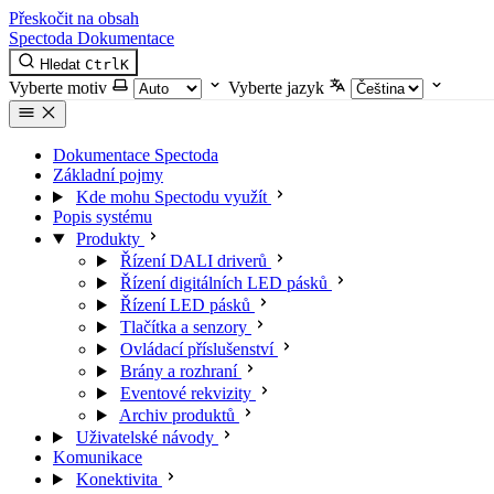
Přeskočit na obsah
Spectoda
Dokumentace
Hledat
Ctrl
K
Vyberte motiv
Vyberte jazyk
Dokumentace Spectoda
Základní pojmy
Kde mohu Spectodu využít
Popis systému
Produkty
Řízení DALI driverů
Řízení digitálních LED pásků
Řízení LED pásků
Tlačítka a senzory
Ovládací příslušenství
Brány a rozhraní
Eventové rekvizity
Archiv produktů
Uživatelské návody
Komunikace
Konektivita