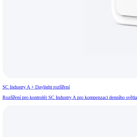
SC Industry A + Daylight rozšíření
Rozšíření pro kontrolér SC Industry A pro kompenzaci denního světla