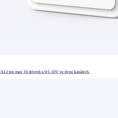
DALI pro max 16 driverů a 0/1-10V ve dvou kanálech.