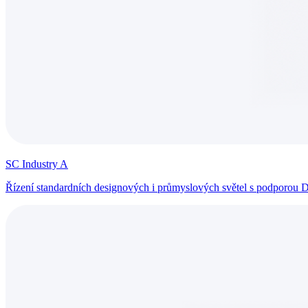
SC Industry A
Řízení standardních designových i průmyslových světel s podporou 