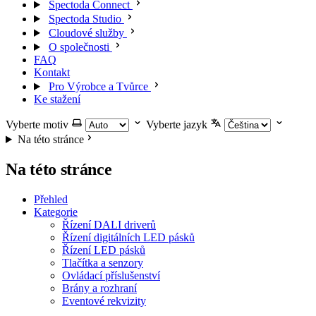
Spectoda Connect
Spectoda Studio
Cloudové služby
O společnosti
FAQ
Kontakt
Pro Výrobce a Tvůrce
Ke stažení
Vyberte motiv
Vyberte jazyk
Na této stránce
Na této stránce
Přehled
Kategorie
Řízení DALI driverů
Řízení digitálních LED pásků
Řízení LED pásků
Tlačítka a senzory
Ovládací příslušenství
Brány a rozhraní
Eventové rekvizity