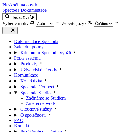
Přeskočit na obsah
Spectoda
Dokumentace
Hledat
Ctrl
K
Vyberte motiv
Vyberte jazyk
Dokumentace Spectoda
Základní pojmy
Kde mohu Spectodu využít
Popis systému
Produkty
Uživatelské návody
Komunikace
Konektivita
Spectoda Connect
Spectoda Studio
Začínáme se Studiem
Změna networku
Cloudové služby
O společnosti
FAQ
Kontakt
Pro Výrobce a Tvůrce